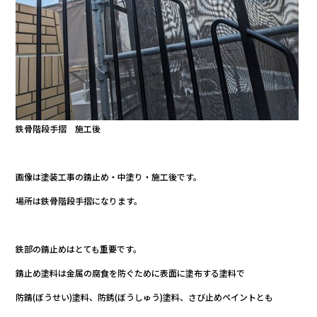
鉄骨階段手摺 施工後
画像は塗装工事の錆止め・中塗り・施工後です。
場所は鉄骨階段手摺になります。
鉄部の錆止めはとても重要です。
錆止め塗料は金属の腐食を防ぐために表面に塗布する塗料で
防錆(ぼうせい)塗料、防銹(ぼうしゅう)塗料、さび止めペイントとも