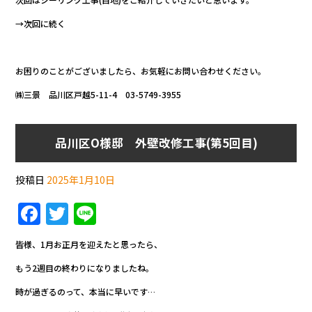
→次回に続く
お困りのことがございましたら、お気軽にお問い合わせください。
㈱三景 品川区戸越5-11-4 03-5749-3955
品川区O様邸 外壁改修工事(第5回目)
投稿日
2025年1月10日
F
T
Li
a
w
n
皆様、1月お正月を迎えたと思ったら、
c
itt
e
もう2週目の終わりになりましたね。
e
er
時が過ぎるのって、本当に早いです…
b