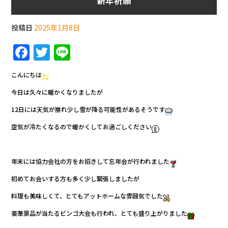
新年祈願
投稿日
2025年1月8日
F
T
Li
a
w
n
こんにちは
c
itt
e
今日は久々に暖かくなりましたが
e
er
12日には天気が崩れ少し雪が降る可能性があるそうです
b
空気が冷たくなるので暖かくしてお過ごしください
o
o
k
年末には協力会社の方をお招きして忘年会が行われました
初めてお会いする方も多く少し緊張しましたが
料理も美味しくて、とてもアットホームな雰囲気でした
豪華景品が当たるビンゴ大会も行われ、とても盛り上がりました