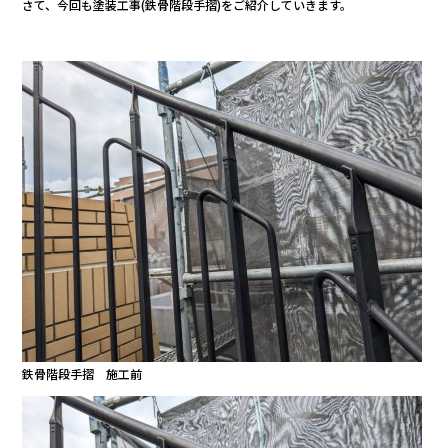
さて、今回も塗装工事(鉄骨階段手摺)をご紹介していきます。
o
o
k
鉄骨階段手摺 施工前