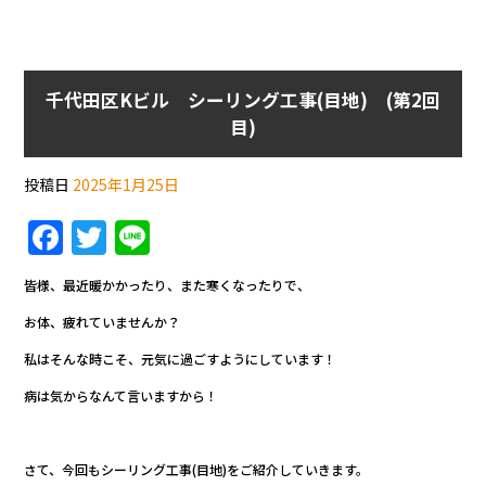
千代田区Kビル シーリング工事(目地) (第2回
目)
投稿日
2025年1月25日
F
T
Li
a
w
n
皆様、最近暖かかったり、また寒くなったりで、
c
itt
e
お体、疲れていませんか？
e
er
私はそんな時こそ、元気に過ごすようにしています！
b
病は気からなんて言いますから！
o
o
k
さて、今回もシーリング工事(目地)をご紹介していきます。