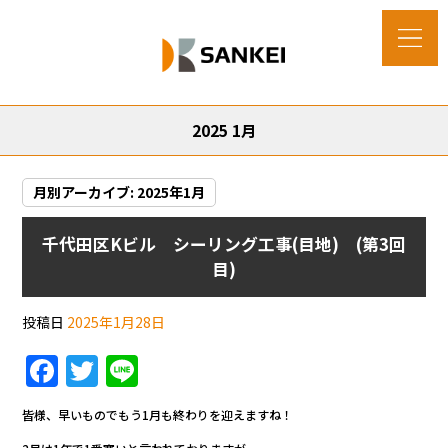
2025 1月
月別アーカイブ:
2025年1月
千代田区Kビル シーリング工事(目地) (第3回
目)
投稿日
2025年1月28日
F
T
Li
a
w
n
皆様、早いものでもう1月も終わりを迎えますね！
c
itt
e