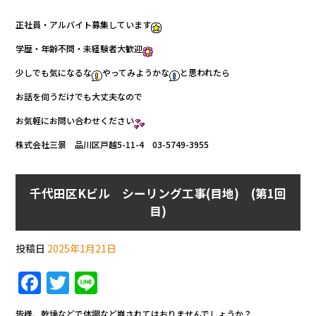
正社員・アルバイト募集しています
学歴・年齢不問・未経験者大歓迎
少しでも気になるな
やってみようかな
と思われたら
お話を伺うだけでも大丈夫なので
お気軽にお問い合わせください
株式会社三景 品川区戸越5-11-4 03-5749-3955
千代田区Kビル シーリング工事(目地) (第1回
目)
投稿日
2025年1月21日
F
T
Li
a
w
n
皆様、乾燥などで体調など崩されてはおりませんでしょうか？