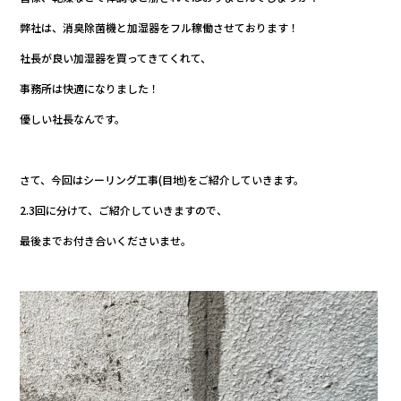
c
itt
e
弊社は、消臭除菌機と加湿器をフル稼働させております！
e
er
社長が良い加湿器を買ってきてくれて、
b
事務所は快適になりました！
o
o
優しい社長なんです。
k
さて、今回はシーリング工事(目地)をご紹介していきます。
2.3回に分けて、ご紹介していきますので、
最後までお付き合いくださいませ。