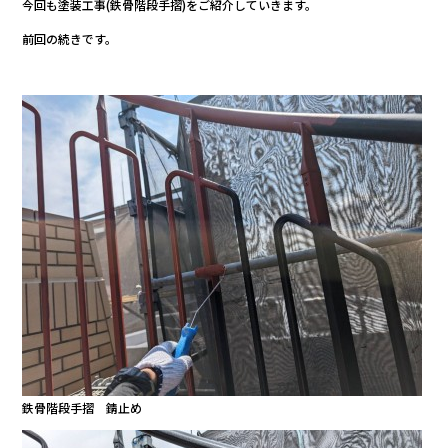
今回も塗装工事(鉄骨階段手摺)をご紹介していきます。
b
前回の続きです。
o
o
k
鉄骨階段手摺 錆止め