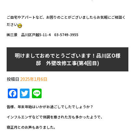
ご自宅やアパートなど、お困りのことがございましたらお気軽にご相談く
ださい
㈱三景 品川区戸越5-11-4 03-5749-3955
明けましておめでとうございます！品川区O様
邸 外壁改修工事(第4回目)
投稿日
2025年1月6日
F
T
Li
a
w
n
皆様、年末年始はいかがお過ごしでしたでしょうか？
c
itt
e
インフルエンザなどで体調を崩された方も多かったようで、
e
er
寝正月とのお声もありました。
b