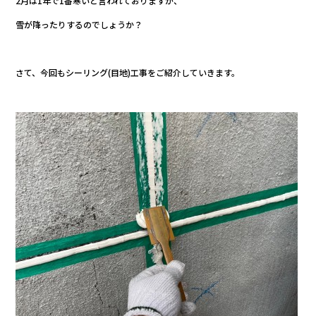
2月は1年で1番寒いと言われておりますが、
e
er
雪が降ったりするのでしょうか？
b
o
o
さて、今回もシーリング(目地)工事をご紹介していきます。
k