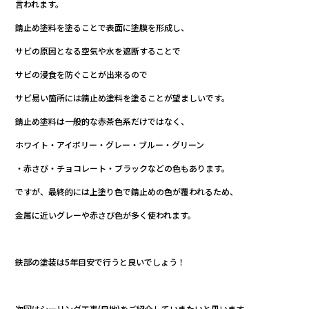
言われます。
錆止め塗料を塗ることで表面に塗膜を形成し、
サビの原因となる空気や水を遮断することで
サビの浸食を防ぐことが出来るので
サビ易い箇所には錆止め塗料を塗ることが望ましいです。
錆止め塗料は一般的な赤茶色系だけではなく、
ホワイト・アイボリー・グレー・ブルー・グリーン
・赤さび・チョコレート・ブラックなどの色もあります。
ですが、最終的には上塗り色で錆止めの色が覆われるため、
金属に近いグレーや赤さび色が多く使われます。
鉄部の塗装は5年目安で行うと良いでしょう！
次回はシーリング工事(目地)をご紹介していきたいと思います。