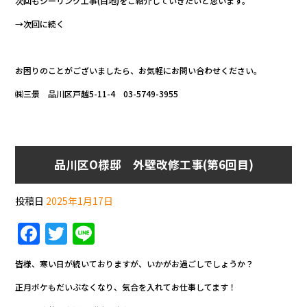
次回もシーリング工事(目地)をご紹介していきたいと思います。
→次回に続く
お困りのことがございましたら、お気軽にお問い合わせください。
㈱三景 品川区戸越5-11-4 03-5749-3955
品川区O様邸 外壁改修工事(第6回目)
投稿日
2025年1月17日
F
T
Li
a
w
n
皆様、寒い日が続いておりますが、いかがお過ごしでしょうか？
c
itt
e
正月ボケもだいぶなくなり、気合を入れてお仕事してます！
e
er