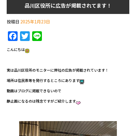
品川区役所に広告が掲載されてます！
投稿日
2025年1月23日
F
T
Li
a
w
n
こんにちは
c
itt
e
e
er
実は品川区役所のモニターに弊社の広告が掲載されています！
b
場所は住民票等を発行するところにあります
o
o
動画はブログに掲載できないので
k
静止画になるのは残念ですがご紹介します