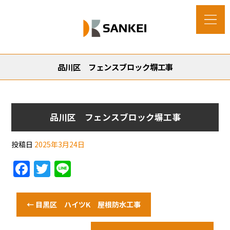
品川区 フェンスブロック塀工事
品川区 フェンスブロック塀工事
投稿日
2025年3月24日
F
T
Li
a
w
n
c
itt
e
←
目黒区 ハイツK 屋根防水工事
e
er