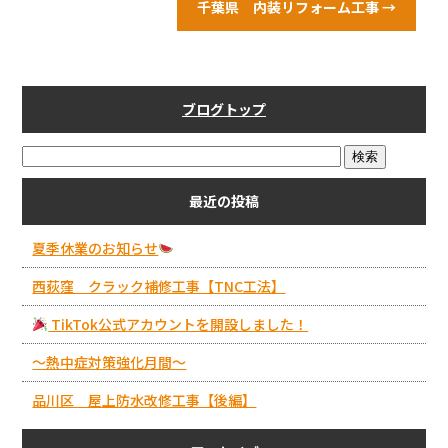
b
千葉県 内装リフォーム工事
→
o
o
k
ブログトップ
最近の投稿
夏季休業のお知らせ
西荻窪 クラック補修工事【TNC工法】
TikTok公式アカウントを開設しました！
～熱中症対策強化月間～
品川区 屋上防水改修工事【後編】