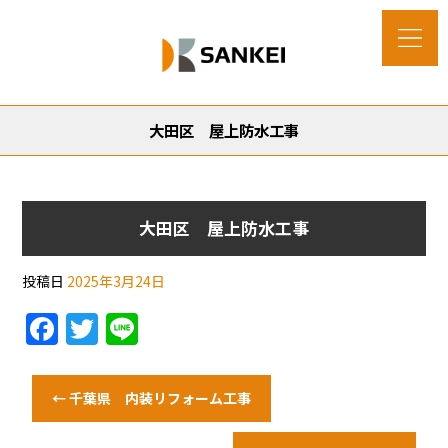
大田区 屋上防水工事
大田区 屋上防水工事
投稿日
2025年3月24日
F
T
Li
a
w
n
c
itt
e
←
千葉県 内装リフォーム工事
e
er