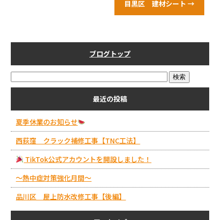
b
目黒区 建材シート
→
o
o
k
ブログトップ
最近の投稿
夏季休業のお知らせ
西荻窪 クラック補修工事【TNC工法】
TikTok公式アカウントを開設しました！
～熱中症対策強化月間～
品川区 屋上防水改修工事【後編】