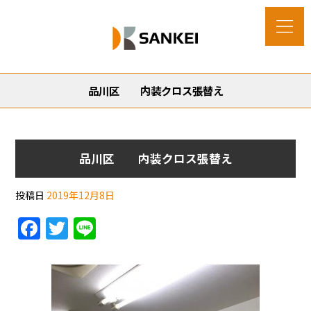
品川区 内装クロス張替え
品川区 内装クロス張替え
投稿日
2019年12月8日
F
T
Li
a
w
n
c
itt
e
e
er