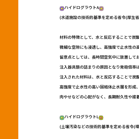
ハイドログラウトA
(水道施設の技術的基準を定める省令(厚生省
材料の特徴として、水と反応することで炭
微細な空隙にも浸透し、高強度で止水性の
留意点としては、長時間空気中に放置して
注入器具類の詰まりの原因となり発砲倍率は
注入された材料は、水と反応することで炭
高強度で止水性の高い固結体止水層を形成
肉やせなどの心配がなく、長期耐久性や接
ハイドログラウトL
(土壌汚染などの技術的基準を定める省令(環