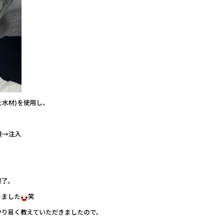
止水材)を使用し、
置→注入
終了。
りました
笑
かり易く教えていただきましたので、