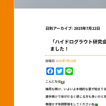
日別アーカイブ:
2025年7月22日
「ハイドログラウト研究会
ました！
投稿日
2025年7月22日
F
T
Li
a
w
n
こんにちは
c
itt
e
梅雨も明け、いよいよ本格的な夏が始まり
e
er
連休明けで体がだるく感じる方も多いかと
b
無理せず体調管理をしてくださいね