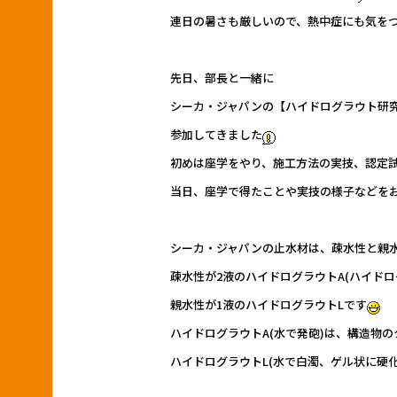
o
連日の暑さも厳しいので、熱中症にも気を
o
k
先日、部長と一緒に
シーカ・ジャパンの【ハイドログラウト研究
参加してきました
初めは座学をやり、施工方法の実技、認定
当日、座学で得たことや実技の様子などを
シーカ・ジャパンの止水材は、疎水性と親水
疎水性が2液のハイドログラウトA(ハイドロ
親水性が1液のハイドログラウトLです
ハイドログラウトA(水で発砲)は、構造物
ハイドログラウトL(水で白濁、ゲル状に硬