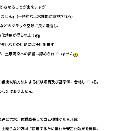
化)させることが出来ますが
りません
(一時的な止水性能が重視される)
盤などのクラック空隙に良く浸透し、
定化効果が得られます
盤強化などの用途には使用出来ず
が、土壌汚染への影響は認められていません
。
の侵出試験方法による試験項目及び基準値に合格している。
の心配はありません。
。
急速に含水、体積膨張してゴム弾性ゲルを形成。
、土粒子など強固に接着するため優れた安定化効果を発揮。