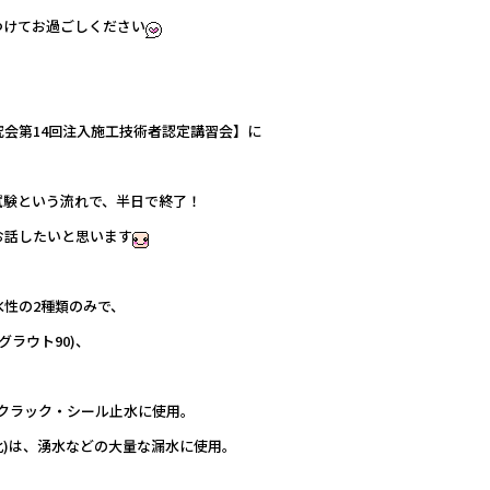
つけてお過ごしください
会第14回注入施工技術者認定講習会】に
試験という流れで、半日で終了！
お話したいと思います
性の2種類のみで、
グラウト90)、
のクラック・シール止水に使用。
化)は、湧水などの大量な漏水に使用。