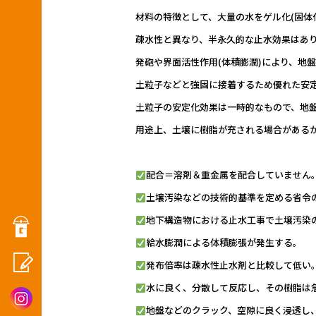
材料の特徴として、大量の水をゲル化(固体
疎水性と異なり、半永久的な止水効果はあ
発砲や界面活性作用(体積膨潤)により、地
土粒子などと強固に接着するため優れた安
土粒子の安定化効果は一時的なもので、地
用途上、土壌に樹脂が充される場合がある
配合＝溶剤＆重金属を配合していません
土壌汚染などの技術的基準を定める省令
地下構造物における止水工事で土壌汚染
給水膨潤による体積膨張が発生する。
発布倍率は疎水性止水剤と比較して低い
水に良く、分散して反応し、その樹脂は
地盤などのクラック、空隙に良く浸透し