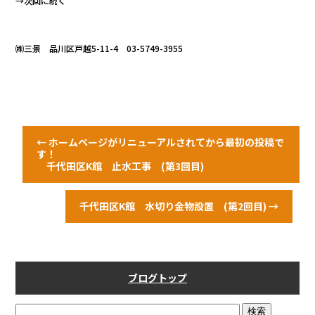
→次回に続く
㈱三景 品川区戸越5-11-4 03-5749-3955
←
ホームページがリニューアルされてから最初の投稿で
す！
千代田区K館 止水工事 (第3回目)
千代田区K館 水切り金物設置 (第2回目)
→
ブログトップ