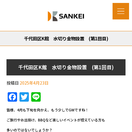
千代田区K館 水切り金物設置 (第1回目)
千代田区K館 水切り金物設置 (第1回目)
投稿日
2025年4月23日
F
T
Li
a
w
n
皆様、4月も下旬を向かえ、もう少しでGWですね！
c
itt
e
ご旅行やお出掛け、BBQなど楽しいイベントが控えている方も
e
er
多いのではないでしょうか？